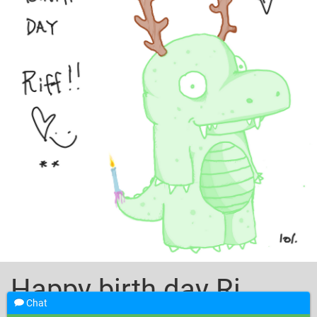
Happy birth day Riffff!
Chat