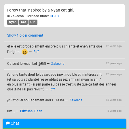
I drew that inspired by a Nyan cat girl.
© Zakeena. Licensed under
CC-BY
.
Nyan
Cat
Girl
Show
1
older comment
et elle est probablement encore plus chiante et énervante que
12 years ago
l'original
—
Riff
Ça sent le vécu. Lol @Riff
—
Zakeena
12 years ago
j'ai une tante dont le bavardage inextinguible et inintéressant
12 years ago
(et sa voix stridante) ressemblait assez à "nyan nyan nyan..."
en plus irritant. (si j'en parle au passé c'est juste que ça fait des années
que je ne l'ai pas revu^^)
—
Riff
@Riff quel soulagement alors. Ha ha
—
Zakeena
12 years ago
um...
—
BlitzBasilDash
8 years ago
Chat
Add a comment