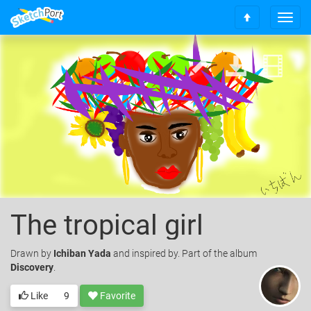
T
S
o
c
g
r
g
o
l
l
e
l
n
t
a
o
v
t
i
o
g
p
a
t
i
o
The tropical girl
n
Drawn
by
Ichiban Yada
and inspired by. Part of the album
Discovery
.
Like
9
Favorite